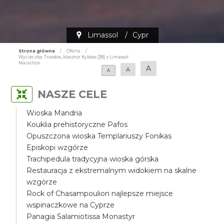
Limassol
/
Cypr
Strona główna
/
Oferta
/
Wycieczka: Troodos, klasztor Kykkos [38] z Limassol
Marathon
A
A
A
NASZE CELE
Wioska Mandria
Kouklia prehistoryczne Pafos
Opuszczona wioska Templariuszy Fonikas
Episkopi wzgórze
Trachipedula tradycyjna wioska górska
Restauracja z ekstremalnym widokiem na skalne
wzgórze
Rock of Chasampoulion najlepsze miejsce
wspinaczkowe na Cyprze
Panagia Salamiotissa Monastyr