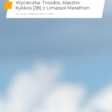
Wycieczka: Troodos, klasztor
Kykkos [38] z Limassol Marathon
Góry Troodos i najpiękniejszy klasztor Kykkos