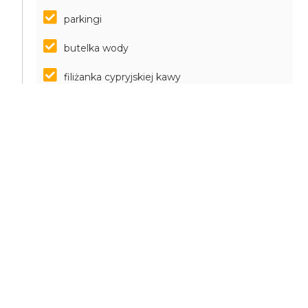
parkingi
butelka wody
filiżanka cypryjskiej kawy
degustacja lokalnych napojów
CELE OSIĄGNIĘTE
Wrażenia krajobrazowe, w szczególności góry
Troodos, widoki plaż, krajobraz wybrzeża i góry Cypru
Zapoznanie się z klasztorem Kykkos i wiarą
grekotalicką.
Zapoznanie się z zasobami wody na Cyprze i
wodospadami
Zapoznanie się z górskimi stanowiskami wiejskimi
Degustacja lokalnych win i cypryjskiej kuchni.