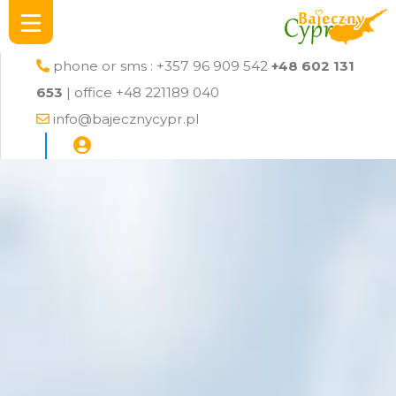
phone or sms : +357 96 909 542
+48 602 131
653
| office +48 221189 040
info@bajecznycypr.pl