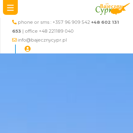
phone or sms : +357 96 909 542
+48 602 131
653
| office +48 221189 040
info@bajecznycypr.pl