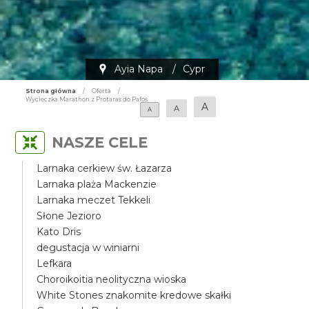
Ayia Napa
/
Cypr
Strona główna
/
Oferta
/
Wycieczka Marathon z Protaras do Pafos
A
A
A
NASZE CELE
Larnaka cerkiew św. Łazarza
Larnaka plaża Mackenzie
Larnaka meczet Tekkeli
Słone Jezioro
Kato Dris
degustacja w winiarni
Lefkara
Choroikoitia neolityczna wioska
White Stones znakomite kredowe skałki