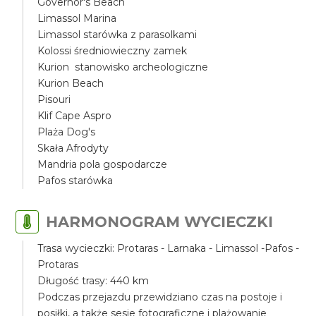
Governor's Beach
Limassol Marina
Limassol starówka z parasolkami
Kolossi średniowieczny zamek
Kurion stanowisko archeologiczne
Kurion Beach
Pisouri
Klif Cape Aspro
Plaża Dog's
Skała Afrodyty
Mandria pola gospodarcze
Pafos starówka
HARMONOGRAM WYCIECZKI
Trasa wycieczki: Protaras - Larnaka - Limassol -Pafos -
Protaras
Długość trasy: 440 km
Podczas przejazdu przewidziano czas na postoje i
posiłki, a także sesje fotograficzne i plażowanie