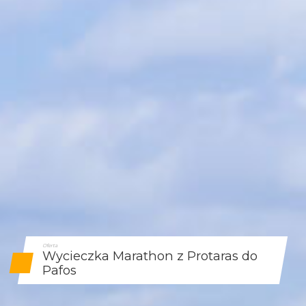
Oferta
Wycieczka Marathon z Protaras do
Pafos