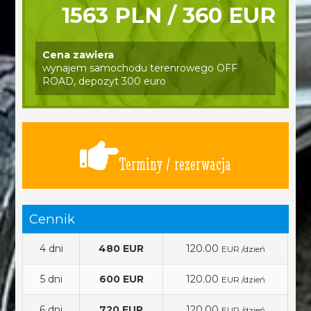
1563 PLN / 360 EUR
Cena zawiera
wynajem samochodu terenrowego OFF
ROAD, depozyt 300 euro
Terminy / rezerwacja
Cennik
4 dni
480 EUR
120.00
EUR /dzień
5 dni
600 EUR
120.00
EUR /dzień
6 dni
720 EUR
120.00
EUR /dzień