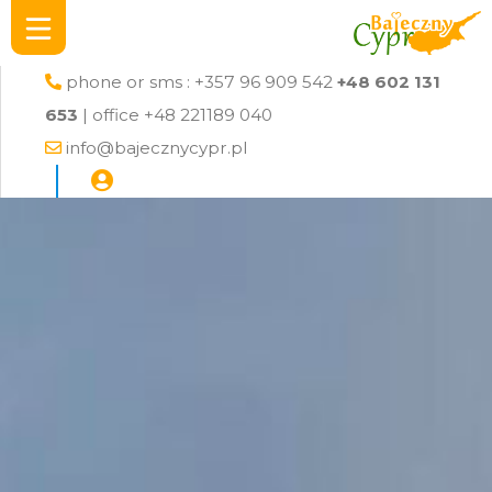
phone or sms : +357 96 909 542
+48 602 131
653
| office +48 221189 040
info@bajecznycypr.pl