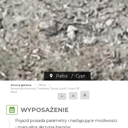
Pafos
/
Cypr
Strona główna
/
Oferta
/
Samochód terenowy 7-osobowy Toyota Land Cruiser Off
Road
A
A
A
WYPOSAŻENIE
Pojazd posiada parametry i następujące możliwości:
- manualna skrzynia biegów