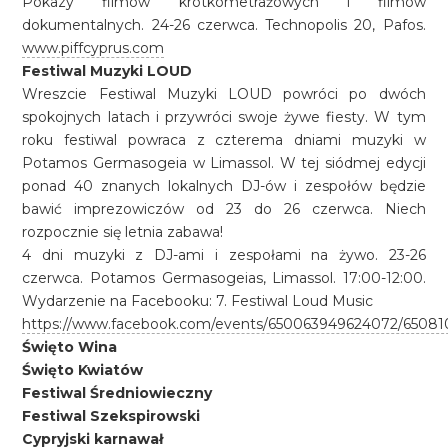
Pokazy filmów krótkometrażowych i filmów
dokumentalnych. 24-26 czerwca. Technopolis 20, Pafos.
www.piffcyprus.com
Festiwal Muzyki LOUD
Wreszcie Festiwal Muzyki LOUD powróci po dwóch
spokojnych latach i przywróci swoje żywe fiesty. W tym
roku festiwal powraca z czterema dniami muzyki w
Potamos Germasogeia w Limassol. W tej siódmej edycji
ponad 40 znanych lokalnych DJ-ów i zespołów będzie
bawić imprezowiczów od 23 do 26 czerwca. Niech
rozpocznie się letnia zabawa!
4 dni muzyki z DJ-ami i zespołami na żywo. 23-26
czerwca. Potamos Germasogeias, Limassol. 17:00-12:00.
Wydarzenie na Facebooku: 7. Festiwal Loud Music
https://www.facebook.com/events/650063949624072/6508
Święto Wina
Święto Kwiatów
Festiwal Średniowieczny
Festiwal Szekspirowski
Cypryjski karnawał