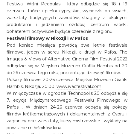
Festiwal Wiśni Pedoulas , który odbędzie się 18 i 19
czerwca. Tańce i pieśni cypryjskie, wycieczki po wsiach,
warsztaty tradycyjnych zawodów, stragany z lokalnymi
produktami i jedzeniem ozdobią centrum wioski,
bohaterem oczywiście będące czereśnie z regionu.
Festiwal filmowy w Nikozji i w Pafos
Pod koniec miesiąca powrócą dwa letnie festiwale
filmowe, jeden w sercu Nikozji, a drugi w Pafos. The
Images & Views of Alternative Cinema Film Festival 2022
odbędzie się w Miejskim Muzeum Grafiki Hambis od 20
do 26 czerwca tego roku, prezentując dziewięć filmów.
Pokazy filmowe. 20-26 czerwca. Miejskie Muzeum Grafiki
Hambis, Nikozja. 20:00.
www.ivacfestival.com
W międzyczasie w ogrodzie Technopolis 20 odbędzie się
7. edycja Międzynarodowego Festiwalu Filmowego w
Pafos . W dniach 24-26 czerwca odbędą się pokazy
filmów krótkometrażowych i dokumentalnych z Cypru i
zagranicy oraz warsztaty, kursy mistrzowskie i wykłady na
powitanie miłośników kina.