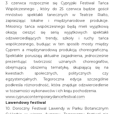
3 czerwca rozpocznie się Cypryjski Festiwal Tańca
Współczesnego , który do 25 czerwca będzie gościł
mnóstwo spektakli tanecznych w Teatrze Rialto,
zapraszając lokalne i międzynarodowe produkcje.
Miłośnicy tańca współczesnego będą mieli wyjątkową
okazję cieszyć się serią wyjątkowych spektakli
odzwierciedlających trendy, szkoły i ruchy tańca
współczesnego, budując w ten sposób mosty między
Cyprem a międzynarodową produkcją choreograficzną.
Spektakle poruszają aktualne zagadnienia, jednocześnie
prezentując twórczość uznanych choreografów,
obejmującą obszerną tematykę, skupiającą się na
kwestiach społecznych, politycznych czy
egzystencjalnych. Tegoroczna edycja szczególnie
podkreśla różnorodność, która znajduje odzwierciedlenie
w tożsamości wykonawców i ich kraju pochodzenia.
www.cypruscontemporarydancefestival.com
Lawendowy festiwal
10. Doroczny Festiwal Lawendy w Parku Botanicznym