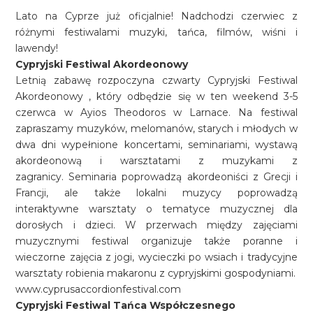
Lato na Cyprze już oficjalnie! Nadchodzi czerwiec z
różnymi festiwalami muzyki, tańca, filmów, wiśni i
lawendy!
Cypryjski Festiwal Akordeonowy
Letnią zabawę rozpoczyna czwarty Cypryjski Festiwal
Akordeonowy , który odbędzie się w ten weekend 3-5
czerwca w Ayios Theodoros w Larnace. Na festiwal
zapraszamy muzyków, melomanów, starych i młodych w
dwa dni wypełnione koncertami, seminariami, wystawą
akordeonową i warsztatami z muzykami z
zagranicy. Seminaria poprowadzą akordeoniści z Grecji i
Francji, ale także lokalni muzycy poprowadzą
interaktywne warsztaty o tematyce muzycznej dla
dorosłych i dzieci. W przerwach między zajęciami
muzycznymi festiwal organizuje także poranne i
wieczorne zajęcia z jogi, wycieczki po wsiach i tradycyjne
warsztaty robienia makaronu z cypryjskimi gospodyniami.
www.cyprusaccordionfestival.com
Cypryjski Festiwal Tańca Współczesnego