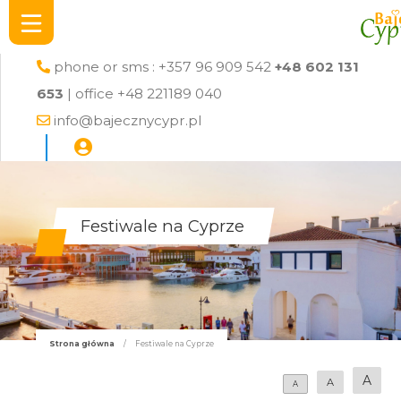
phone or sms : +357 96 909 542
+48 602 131
653
| office +48 221189 040
info@bajecznycypr.pl
Festiwale na Cyprze
Strona główna
/
Festiwale na Cyprze
A
A
A