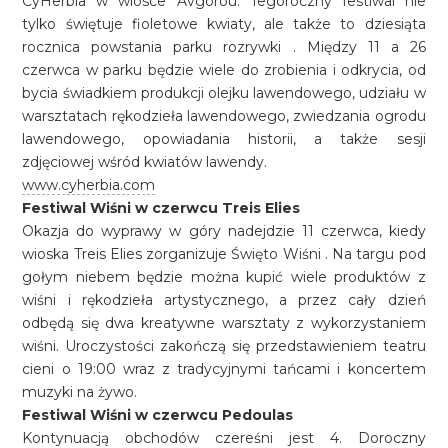
CyHerbia w wiosce Avgorou. Tegoroczny festiwal nie
tylko świętuje fioletowe kwiaty, ale także to dziesiąta
rocznica powstania parku rozrywki . Między 11 a 26
czerwca w parku będzie wiele do zrobienia i odkrycia, od
bycia świadkiem produkcji olejku lawendowego, udziału w
warsztatach rękodzieła lawendowego, zwiedzania ogrodu
lawendowego, opowiadania historii, a także sesji
zdjęciowej wśród kwiatów lawendy.
www.cyherbia.com
Festiwal Wiśni w czerwcu Treis Elies
Okazja do wyprawy w góry nadejdzie 11 czerwca, kiedy
wioska Treis Elies zorganizuje Święto Wiśni . Na targu pod
gołym niebem będzie można kupić wiele produktów z
wiśni i rękodzieła artystycznego, a przez cały dzień
odbędą się dwa kreatywne warsztaty z wykorzystaniem
wiśni. Uroczystości zakończą się przedstawieniem teatru
cieni o 19:00 wraz z tradycyjnymi tańcami i koncertem
muzyki na żywo.
Festiwal Wiśni w czerwcu Pedoulas
Kontynuacją obchodów czereśni jest 4. Doroczny