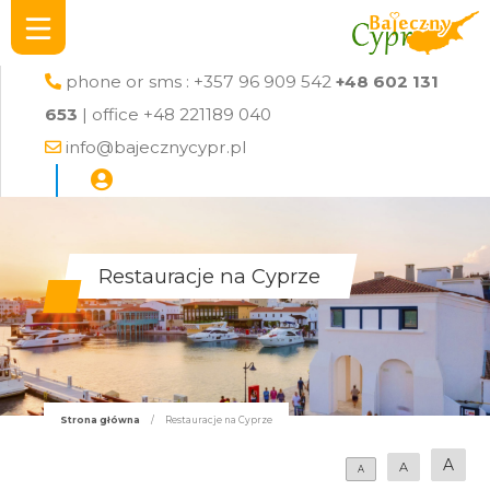
phone or sms : +357 96 909 542
+48 602 131
653
| office +48 221189 040
info@bajecznycypr.pl
Restauracje na Cyprze
Strona główna
/
Restauracje na Cyprze
A
A
A